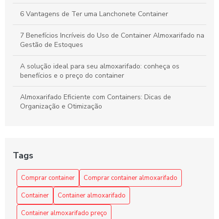
6 Vantagens de Ter uma Lanchonete Container
7 Benefícios Incríveis do Uso de Container Almoxarifado na
Gestão de Estoques
A solução ideal para seu almoxarifado: conheça os
benefícios e o preço do container
Almoxarifado Eficiente com Containers: Dicas de
Organização e Otimização
Aprenda Sobre o Container Novo
As Principais Empresas Fabricantes de Containers e Suas
Tags
Inovações
Comprar container
Comprar container almoxarifado
As Principais Empresas Fabricantes de Containers e Suas
Soluções Inovadoras
Container
Container almoxarifado
As Vantagens do Escritório Container Versátil
Container almoxarifado preço