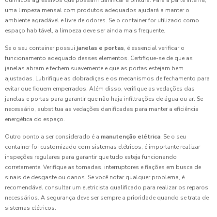
químicos agressivos que possam danificar a pintura. Para a parte interna,
uma limpeza mensal com produtos adequados ajudará a manter o
ambiente agradável e livre de odores. Se o container for utilizado como
espaço habitável, a limpeza deve ser ainda mais frequente.
Se o seu container possui
janelas e portas
, é essencial verificar o
funcionamento adequado desses elementos. Certifique-se de que as
janelas abram e fechem suavemente e que as portas estejam bem
ajustadas. Lubrifique as dobradiças e os mecanismos de fechamento para
evitar que fiquem emperrados. Além disso, verifique as vedações das
janelas e portas para garantir que não haja infiltrações de água ou ar. Se
necessário, substitua as vedações danificadas para manter a eficiência
energética do espaço.
Outro ponto a ser considerado é a
manutenção elétrica
. Se o seu
container foi customizado com sistemas elétricos, é importante realizar
inspeções regulares para garantir que tudo esteja funcionando
corretamente. Verifique as tomadas, interruptores e fiações em busca de
sinais de desgaste ou danos. Se você notar qualquer problema, é
recomendável consultar um eletricista qualificado para realizar os reparos
necessários. A segurança deve ser sempre a prioridade quando se trata de
sistemas elétricos.