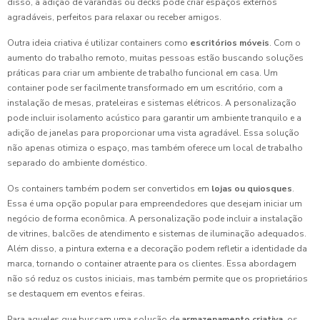
disso, a adição de varandas ou decks pode criar espaços externos
agradáveis, perfeitos para relaxar ou receber amigos.
Outra ideia criativa é utilizar containers como
escritórios móveis
. Com o
aumento do trabalho remoto, muitas pessoas estão buscando soluções
práticas para criar um ambiente de trabalho funcional em casa. Um
container pode ser facilmente transformado em um escritório, com a
instalação de mesas, prateleiras e sistemas elétricos. A personalização
pode incluir isolamento acústico para garantir um ambiente tranquilo e a
adição de janelas para proporcionar uma vista agradável. Essa solução
não apenas otimiza o espaço, mas também oferece um local de trabalho
separado do ambiente doméstico.
Os containers também podem ser convertidos em
lojas ou quiosques
.
Essa é uma opção popular para empreendedores que desejam iniciar um
negócio de forma econômica. A personalização pode incluir a instalação
de vitrines, balcões de atendimento e sistemas de iluminação adequados.
Além disso, a pintura externa e a decoração podem refletir a identidade da
marca, tornando o container atraente para os clientes. Essa abordagem
não só reduz os custos iniciais, mas também permite que os proprietários
se destaquem em eventos e feiras.
Para aqueles que buscam uma solução de
armazenamento criativa
, os