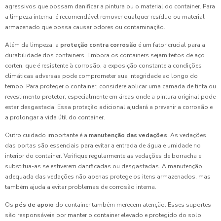
agressivos que possam danificar a pintura ou o material do container. Para
a limpeza interna, é recomendável remover qualquer resíduo ou material
armazenado que possa causar odores ou contaminação.
Além da limpeza, a
proteção contra corrosão
é um fator crucial para a
durabilidade dos containers. Embora os containers sejam feitos de aço
corten, que é resistente à corrosão, a exposição constante a condições
climáticas adversas pode comprometer sua integridade ao longo do
tempo. Para proteger o container, considere aplicar uma camada de tinta ou
revestimento protetor, especialmente em áreas onde a pintura original pode
estar desgastada. Essa proteção adicional ajudará a prevenir a corrosão e
a prolongar a vida útil do container.
Outro cuidado importante é a
manutenção das vedações
. As vedações
das portas são essenciais para evitar a entrada de água e umidade no
interior do container. Verifique regularmente as vedações de borracha e
substitua-as se estiverem danificadas ou desgastadas. A manutenção
adequada das vedações não apenas protege os itens armazenados, mas
também ajuda a evitar problemas de corrosão interna.
Os
pés de apoio
do container também merecem atenção. Esses suportes
são responsáveis por manter o container elevado e protegido do solo,