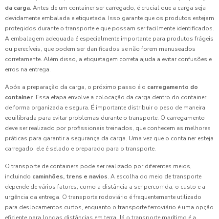
da carga
. Antes de um container ser carregado, é crucial que a carga seja
devidamente embalada e etiquetada. Isso garante que os produtos estejam
protegidos durante o transporte e que possam ser facilmente identificados.
A embalagem adequada é especialmente importante para produtos frágeis
ou perecíveis, que podem ser danificados se não forem manuseados
corretamente. Além disso, a etiquetagem correta ajuda a evitar confusões e
erros na entrega.
Após a preparação da carga, o próximo passo é o
carregamento do
container
. Essa etapa envolve a colocação da carga dentro do container
de forma organizada e segura. É importante distribuir o peso de maneira
equilibrada para evitar problemas durante o transporte. O carregamento
deve ser realizado por profissionais treinados, que conhecem as melhores
práticas para garantir a segurança da carga. Uma vez que o container esteja
carregado, ele é selado e preparado para o transporte.
O transporte de containers pode ser realizado por diferentes meios,
incluindo
caminhões, trens e navios
. A escolha do meio de transporte
depende de vários fatores, como a distância a ser percorrida, o custo e a
urgência da entrega. O transporte rodoviário é frequentemente utilizado
para deslocamentos curtos, enquanto o transporte ferroviário é uma opção
eficiente para longas distâncias em terra. Já o transporte marítimo é a